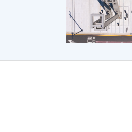
n of resources for spoofing, deepfake, and adver
 Hye-jin Shim, Massimiliano Todisco, Ivan Kukanov, Xuechen
Zhu, Yongyi Zang, You Zhang, Soumi Maiti, Florian Lux, Nico