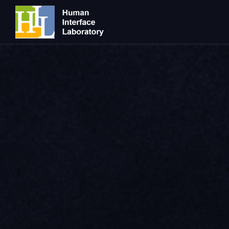
바
로
가
기
메
뉴