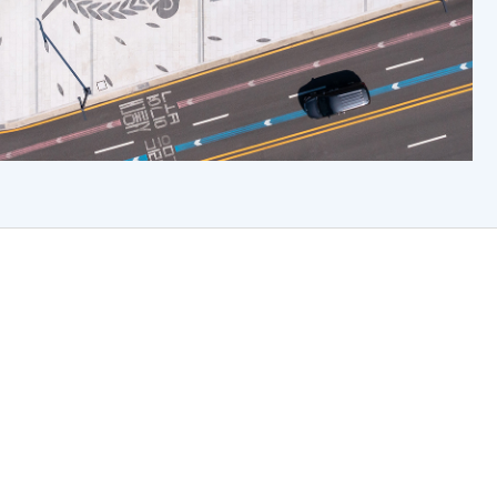
sarial attack detection using crowdsourced
 Liu, Md Sahidullah, Tomi Kinnunen, Nicholas Evans,
las Müller, Wangyou Zhang, Chengzhe Sun, Shuwei Hou,