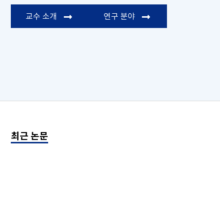
교수 소개
연구 분야
연구 분야
최근 논문
ASVspoof 5: Design, collection and validatio
speech
Xin Wang, Héctor Delgado, Hemlata Tak, Jee-weon Jung,
Kong Aik Lee, Junichi Yamagishi, Myeonghun Jeong, Ge 